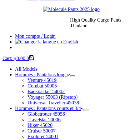
High Quality Cargo Pants
Thailand
Mon compte / Login
Cart:
฿
0.00
0
All Models
Hommes : Pantalons longs
Venture 45019
Combat 50005
Backpacker 54002
Voyager 55003 (Ripstop)
Universal Traveller 45038
Hommes : Pantalons courts et 3/4
Globetrotter 45056
Travelstar 50006
Hiker 45020
Cruiser 50007
Explorer 54001