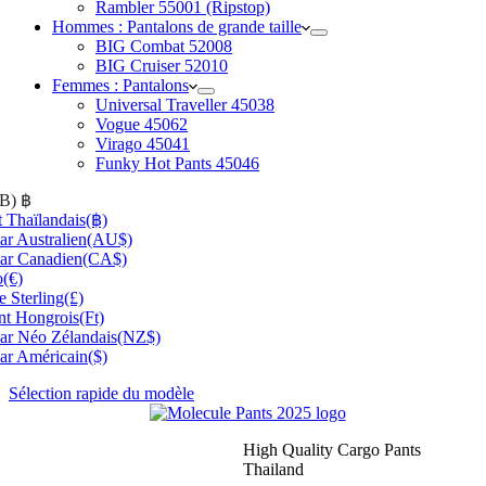
Rambler 55001 (Ripstop)
Hommes : Pantalons de grande taille
BIG Combat 52008
BIG Cruiser 52010
Femmes : Pantalons
Universal Traveller 45038
Vogue 45062
Virago 45041
Funky Hot Pants 45046
HB)
฿
 Thaïlandais
(฿)
ar Australien
(AU$)
ar Canadien
(CA$)
o
(€)
e Sterling
(£)
nt Hongrois
(Ft)
ar Néo Zélandais
(NZ$)
ar Américain
($)
Sélection rapide du modèle
High Quality Cargo Pants
Thailand