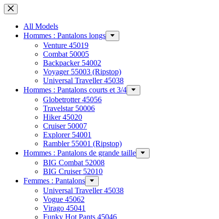
Passer
au
contenu
All Models
Hommes : Pantalons longs
Venture 45019
Combat 50005
Backpacker 54002
Voyager 55003 (Ripstop)
Universal Traveller 45038
Hommes : Pantalons courts et 3/4
Globetrotter 45056
Travelstar 50006
Hiker 45020
Cruiser 50007
Explorer 54001
Rambler 55001 (Ripstop)
Hommes : Pantalons de grande taille
BIG Combat 52008
BIG Cruiser 52010
Femmes : Pantalons
Universal Traveller 45038
Vogue 45062
Virago 45041
Funky Hot Pants 45046